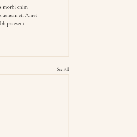
us morbi enim 
is aenean et. Amet 
ibh praesent 
See All