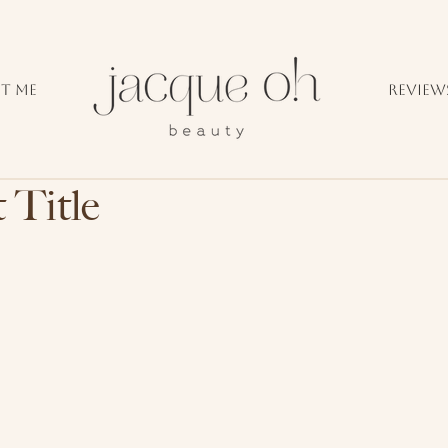
T ME
REVIEW
 Title