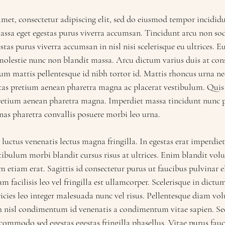
met, consectetur adipiscing elit, sed do eiusmod tempor incididu
ssa eget egestas purus viverra accumsan. Tincidunt arcu non sod
stas purus viverra accumsan in nisl nisi scelerisque eu ultrices. Eu
olestie nunc non blandit massa. Arcu dictum varius duis at con
 mattis pellentesque id nibh tortor id. Mattis rhoncus urna neq
estas pretium aenean pharetra magna ac placerat vestibulum. Quis 
pretium aenean pharetra magna. Imperdiet massa tincidunt nunc p
nas pharetra convallis posuere morbi leo urna.
uctus venenatis lectus magna fringilla. In egestas erat imperdiet
tibulum morbi blandit cursus risus at ultrices. Enim blandit vol
m etiam erat. Sagittis id consectetur purus ut faucibus pulvinar 
 facilisis leo vel fringilla est ullamcorper. Scelerisque in dictu
tricies leo integer malesuada nunc vel risus. Pellentesque diam 
h nisl condimentum id venenatis a condimentum vitae sapien. Sed f
commodo sed egestas egestas fringilla phasellus. Vitae purus fauc