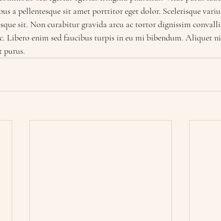
us a pellentesque sit amet porttitor eget dolor. Scelerisque vari
sque sit. Non curabitur gravida arcu ac tortor dignissim convall
nc. Libero enim sed faucibus turpis in eu mi bibendum. Aliquet n
t purus.