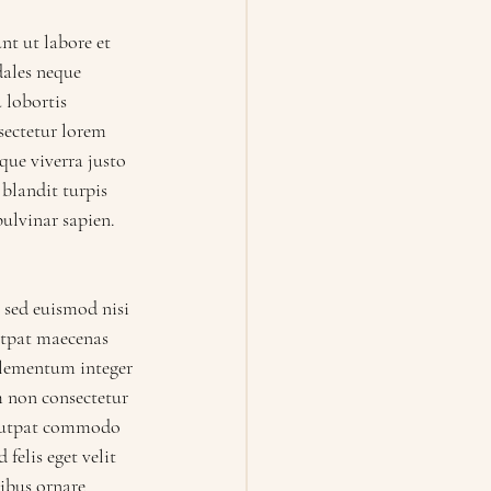
nt ut labore et 
ales neque 
 lobortis 
sectetur lorem 
ue viverra justo 
blandit turpis 
ulvinar sapien. 
 sed euismod nisi 
utpat maecenas 
elementum integer 
m non consectetur 
volutpat commodo 
elis eget velit 
ibus ornare 