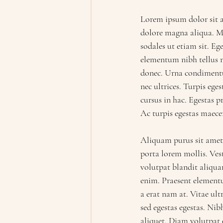
Lorem ipsum dolor sit a
dolore magna aliqua. Ma
sodales ut etiam sit. Ege
elementum nibh tellus m
donec. Urna condimentum
nec ultrices. Turpis eg
cursus in hac. Egestas 
Ac turpis egestas maece
Aliquam purus sit amet l
porta lorem mollis. Ves
volutpat blandit aliqua
enim. Praesent elementum
a erat nam at. Vitae ul
sed egestas egestas. Nib
aliquet. Diam volutpat 